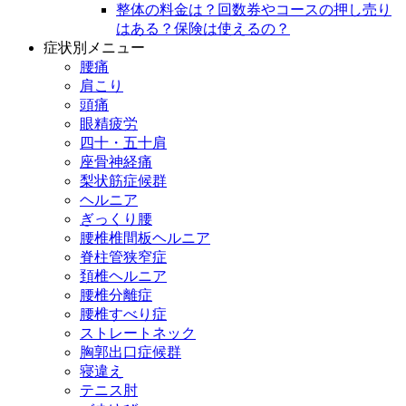
整体の料金は？回数券やコースの押し売り
はある？保険は使えるの？
症状別メニュー
腰痛
肩こり
頭痛
眼精疲労
四十・五十肩
座骨神経痛
梨状筋症候群
ヘルニア
ぎっくり腰
腰椎椎間板ヘルニア
脊柱管狭窄症
頚椎ヘルニア
腰椎分離症
腰椎すべり症
ストレートネック
胸郭出口症候群
寝違え
テニス肘