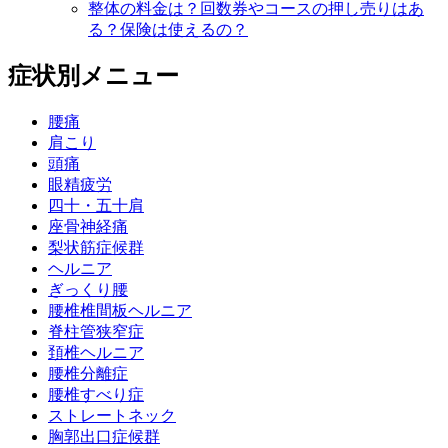
整体の料金は？回数券やコースの押し売りはあ
る？保険は使えるの？
症状別メニュー
腰痛
肩こり
頭痛
眼精疲労
四十・五十肩
座骨神経痛
梨状筋症候群
ヘルニア
ぎっくり腰
腰椎椎間板ヘルニア
脊柱管狭窄症
頚椎ヘルニア
腰椎分離症
腰椎すべり症
ストレートネック
胸郭出口症候群