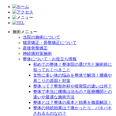
施術メニュー
当院の施術について
猫背矯正・骨盤矯正について
産後骨盤矯正
神経痛対策施術
整体について・お役立ち情報
初めての整体！整体院の選び方と施術前に
知っておくべきこと
女性に多い体の悩みを整体で解消！腰痛や
肩こりの原因と対策
整体って？整形外科や接骨院の違いは何？
整体で本当に腰痛は治るの？医療機関との
違いや最適な施術方法
整体とは？整体の基本と効果を徹底解説！
整体の持続効果は？痛かったり、バキバキ
されるものなの？