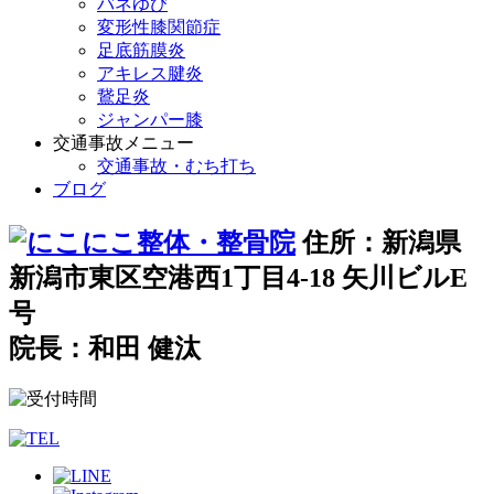
バネゆび
変形性膝関節症
足底筋膜炎
アキレス腱炎
鵞足炎
ジャンパー膝
交通事故メニュー
交通事故・むち打ち
ブログ
住所：新潟県
新潟市東区空港西1丁目4-18 矢川ビルE
号
院長：和田 健汰