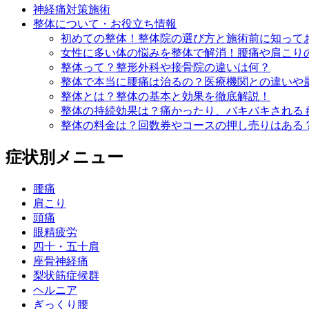
神経痛対策施術
整体について・お役立ち情報
初めての整体！整体院の選び方と施術前に知って
女性に多い体の悩みを整体で解消！腰痛や肩こり
整体って？整形外科や接骨院の違いは何？
整体で本当に腰痛は治るの？医療機関との違いや
整体とは？整体の基本と効果を徹底解説！
整体の持続効果は？痛かったり、バキバキされる
整体の料金は？回数券やコースの押し売りはある
症状別メニュー
腰痛
肩こり
頭痛
眼精疲労
四十・五十肩
座骨神経痛
梨状筋症候群
ヘルニア
ぎっくり腰