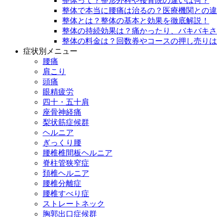
整体って？整形外科や接骨院の違いは何？
整体で本当に腰痛は治るの？医療機関との違
整体とは？整体の基本と効果を徹底解説！
整体の持続効果は？痛かったり、バキバキさ
整体の料金は？回数券やコースの押し売りは
症状別メニュー
腰痛
肩こり
頭痛
眼精疲労
四十・五十肩
座骨神経痛
梨状筋症候群
ヘルニア
ぎっくり腰
腰椎椎間板ヘルニア
脊柱管狭窄症
頚椎ヘルニア
腰椎分離症
腰椎すべり症
ストレートネック
胸郭出口症候群