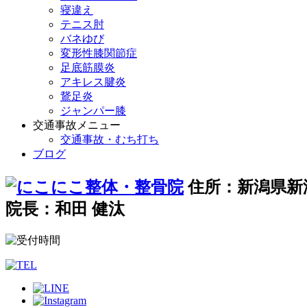
寝違え
テニス肘
バネゆび
変形性膝関節症
足底筋膜炎
アキレス腱炎
鵞足炎
ジャンパー膝
交通事故メニュー
交通事故・むち打ち
ブログ
住所：新潟県新潟
院長：和田 健汰