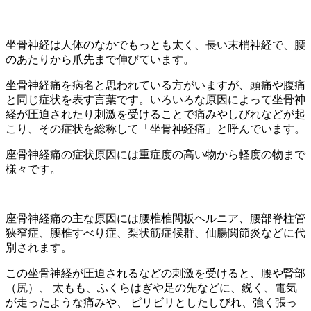
坐骨神経は人体のなかでもっとも太く、長い末梢神経で、腰
のあたりから爪先まで伸びています。
坐骨神経痛を病名と思われている方がいますが、頭痛や腹痛
と同じ症状を表す言葉です。いろいろな原因によって坐骨神
経が圧迫されたり刺激を受けることで痛みやしびれなどが起
こり、その症状を総称して「坐骨神経痛」と呼んでいます。
座骨神経痛の症状原因には重症度の高い物から軽度の物まで
様々です。
座骨神経痛の主な原因には腰椎椎間板ヘルニア、腰部脊柱管
狭窄症、腰椎すべり症、梨状筋症候群、仙腸関節炎などに代
別されます。
この坐骨神経が圧迫されるなどの刺激を受けると、腰や腎部
（尻）、 太もも、ふくらはぎや足の先などに、鋭く、電気
が走ったような痛みや、 ピリビリとしたしびれ、強く張っ