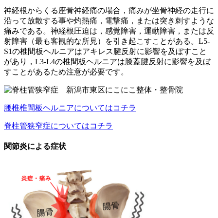
神経根からくる座骨神経痛の場合，痛みが坐骨神経の走行に
沿って放散する事や灼熱痛，電撃痛，または突き刺すような
痛みである。
神経根圧
迫
は，感覚障害，運動障害，または反
射障害（最も客観的な所見）を引き起こすことがある。
L5-
S1の椎間板ヘルニアはアキレス腱反射に影響を及ぼすこと
があり，L3-L4の椎間板ヘルニアは膝蓋腱反射に影響を及ぼ
すことがあるため注意が必要です。
腰椎椎間板ヘルニアについてはコチラ
脊柱管狭窄症についてはコチラ
関節炎による症状