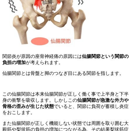
関節炎が原因の座骨神経痛の原因には
仙腸関節という関節の
負担の増加
が考えられます。
仙腸関節とは骨盤と脚のつなぎ目にある関節を指します。
この仙腸関節は本来仙腸関節が正しく働く事で上半身と下半
身の衝撃を吸収します。しかしこの
仙腸関節が急激な外力や
骨格の歪みが生じた状態
でいると、関節に負荷が蓄積し炎症
をおこします。
また仙腸関節が正しく機能しない状態では周囲を取り囲む大
殿筋や梨状筋の負担の増加につながる為、その結果梨状筋症