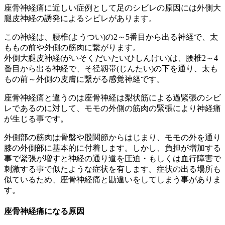
座骨神経痛に近しい症例として足のシビレの原因には外側大
腿皮神経の誘発によるシビレがあります。
この神経は、腰椎(ようつい)の2～5番目から出る神経で、太
ももの前や外側の筋肉に繋がります。
外側大腿皮神経(がいそくだいたいひしんけい)は、腰椎2～4
番目から出る神経で、そ径靱帯(じんたい)の下を通り、太も
もの前～外側の皮膚に繋がる感覚神経です。
座骨神経痛と違うのは座骨神経は梨状筋による過緊張のシビ
レであるのに対して、モモの外側の筋肉の緊張により神経痛
が生じる事です。
外側部の筋肉は骨盤や股関節からはじまり、モモの外を通り
膝の外側部に基本的に付着します。しかし、負担が増加する
事で緊張が増すと神経の通り道を圧迫・もしくは血行障害で
刺激する事で似たような症状を有します。症状の出る場所も
似ているため、座骨神経痛と勘違いをしてしまう事がありま
す。
座骨神経痛になる原因