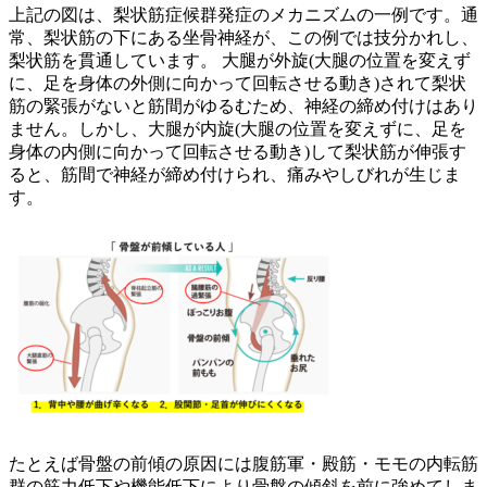
上記の図は、梨状筋症候群発症のメカニズムの一例です。通
常、梨状筋の下にある坐骨神経が、この例では技分かれし、
梨状筋を貫通しています。 大腿が外旋(大腿の位置を変えず
に、足を身体の外側に向かって回転させる動き)されて梨状
筋の緊張がないと筋間がゆるむため、神経の締め付けはあり
ません。しかし、大腿が内旋(大腿の位置を変えずに、足を
身体の内側に向かって回転させる動き)して梨状筋が伸張す
ると、筋間で神経が締め付けられ、痛みやしびれが生じま
す。
たとえば骨盤の前傾の原因には腹筋軍・殿筋・モモの内転筋
群の筋力低下や機能低下により骨盤の傾斜を前に強めてしま