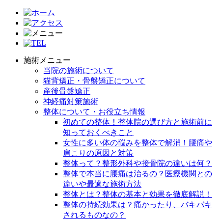
施術メニュー
当院の施術について
猫背矯正・骨盤矯正について
産後骨盤矯正
神経痛対策施術
整体について・お役立ち情報
初めての整体！整体院の選び方と施術前に
知っておくべきこと
女性に多い体の悩みを整体で解消！腰痛や
肩こりの原因と対策
整体って？整形外科や接骨院の違いは何？
整体で本当に腰痛は治るの？医療機関との
違いや最適な施術方法
整体とは？整体の基本と効果を徹底解説！
整体の持続効果は？痛かったり、バキバキ
されるものなの？