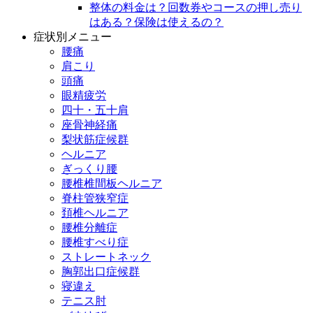
整体の料金は？回数券やコースの押し売り
はある？保険は使えるの？
症状別メニュー
腰痛
肩こり
頭痛
眼精疲労
四十・五十肩
座骨神経痛
梨状筋症候群
ヘルニア
ぎっくり腰
腰椎椎間板ヘルニア
脊柱管狭窄症
頚椎ヘルニア
腰椎分離症
腰椎すべり症
ストレートネック
胸郭出口症候群
寝違え
テニス肘