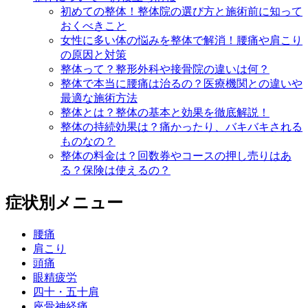
初めての整体！整体院の選び方と施術前に知って
おくべきこと
女性に多い体の悩みを整体で解消！腰痛や肩こり
の原因と対策
整体って？整形外科や接骨院の違いは何？
整体で本当に腰痛は治るの？医療機関との違いや
最適な施術方法
整体とは？整体の基本と効果を徹底解説！
整体の持続効果は？痛かったり、バキバキされる
ものなの？
整体の料金は？回数券やコースの押し売りはあ
る？保険は使えるの？
症状別メニュー
腰痛
肩こり
頭痛
眼精疲労
四十・五十肩
座骨神経痛