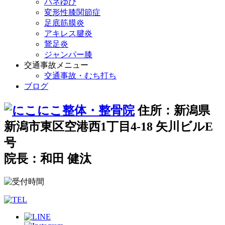
バネゆび
変形性膝関節症
足底筋膜炎
アキレス腱炎
鵞足炎
ジャンパー膝
交通事故メニュー
交通事故・むち打ち
ブログ
住所：新潟県
新潟市東区空港西1丁目4-18 矢川ビルE
号
院長：和田 健汰