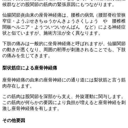
候群などの股関節の筋肉の緊張原因にもつながります。
仙腸関節炎由来の座骨神経痛は、腰椎の病気（腰部脊柱管狭
窄症・ようぶせきちゅうかんきょうさくしょう や 腰椎椎
間板ヘルニア・ようついついかんばん など）による神経症
状と似ていますが、施術方法が全く異なります。
下肢の痛みは一般的に坐骨神経痛と呼ばれますが、仙腸関節
の動きが悪くなり、周囲の靭帯が刺激されることでも、下肢
の痛みを生じてきます。
梨状筋症による座骨神経痛
座骨神経痛の由来の座骨神経にの通り道には梨状筋と言う筋
肉存在します。
この筋肉は股関節を深部から支え、外旋運動に関与します。
この筋肉が何らかの要因により負担が増えると座骨神経を刺
激し座骨神経痛を有します。
その他要因